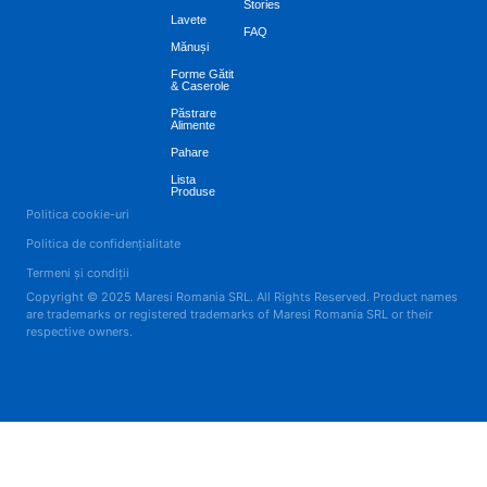
Stories
Lavete
FAQ
Mănuși
Forme Gătit
& Caserole
Păstrare
Alimente
Pahare
Lista
Produse
Politica cookie-uri
Politica de confidențialitate
Termeni și condiții
Copyright © 2025 Maresi Romania SRL. All Rights Reserved. Product names
are trademarks or registered trademarks of Maresi Romania SRL or their
respective owners.