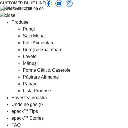
CUSTOMER
BLUE LINE
021-255.90.60
Produse
Pungi
Saci Menaj
Folii Alimentare
Bureți & Spălătoare
Lavete
Mănuși
Forme Gătit & Caserole
Păstrare Alimente
Pahare
Lista Produse
Povestea noastră
Unde ne găsiți?
epack™ Tips
epack™ Stories
FAQ