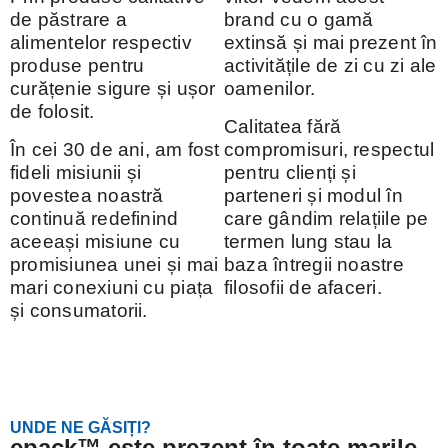
de păstrare a
brand cu o gamă
alimentelor respectiv
extinsă și mai prezent în
produse pentru
activitățile de zi cu zi ale
curățenie sigure și ușor
oamenilor.
de folosit.
Calitatea fără
În cei 30 de ani, am fost
compromisuri, respectul
fideli misiunii și
pentru clienți și
povestea noastră
parteneri și modul în
continuă redefinind
care gândim relațiile pe
aceeași misiune cu
termen lung stau la
promisiunea unei și mai
baza întregii noastre
mari conexiuni cu piața
filosofii de afaceri.
și consumatorii.
UNDE NE GĂSIȚI?
epack™ este prezent în toate marile