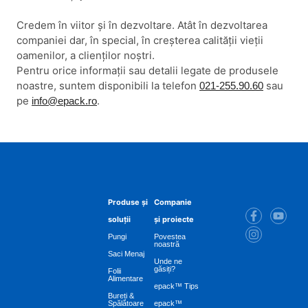
Credem în viitor și în dezvoltare. Atât în dezvoltarea
companiei dar, în special, în creșterea calității vieții
oamenilor, a clienților noștri.
Pentru orice informații sau detalii legate de produsele
noastre, suntem disponibili la telefon
sau
021-255.90.60
pe
.
info@epack.ro
Produse și
Companie
soluții
și proiecte
Pungi
Povestea
noastră
Saci Menaj
Unde ne
găsiți?
Folii
Alimentare
epack™ Tips
Bureți &
Spălătoare
epack™