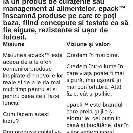
la un produs de curățenie sau
management al alimentelor. epack™
înseamnă produse pe care te poți
baza, fiind concepute și testate ca să
fie sigure, rezistente și ușor de
folosit.
Misiune
Viziune și valori
Misiunea epack™ este
Credem în mai bine.
aceea de a le oferi
Credem într-o lume în
oamenilor produse
care viața poate fi mai
inspirate din nevoile lor
sigură, mai ușoară și
reale și de a le da mai
mai confortabilă. Atât
mult timp pentru ei și
fizic, cât și psihic.
pentru ceea ce îi face
fericiți.
epack™ este brandul
care preia grijile și
Cum facem acest
eforturile, cel puțin în
lucru?
casă și bucătărie, dar în
Prin produse calitative
viitor vedem acest