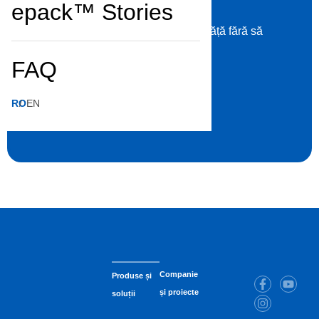
teflonate
epack™ Stories
Burete pentru vase teflonate. Curăță fără să
zgârie.
FAQ
Culoare:
Metalic
U.V. (Unitate Vânzare):
Pachet
Buc./U.V.:
1
RO
EN
U.V./Bax:
30
Companie
Produse și
și proiecte
soluții