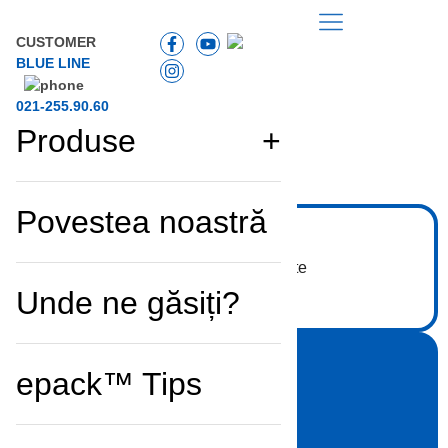
CUSTOMER
BLUE LINE
021-255.90.60
Produse
Înapoi la listă
Povestea noastră
Unde ne găsiți?
epack™ Tips
Burete vase