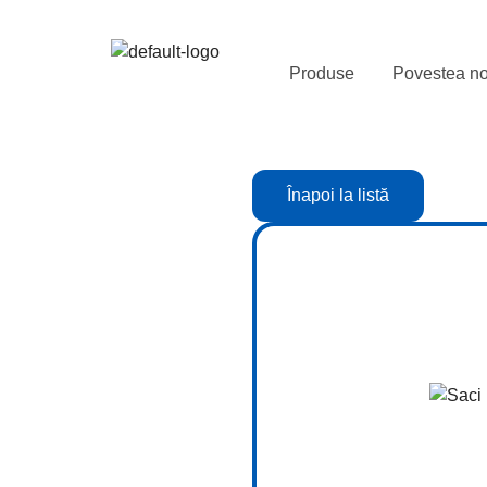
Produse
Povestea no
Înapoi la listă