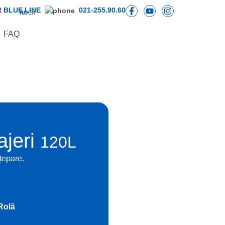
R
BLUE LINE
021-255.90.60
RO
EN
FAQ
ajeri
120L
nțepare.
Rolă