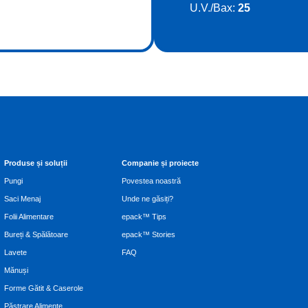
U.V./Bax:
25
Produse și soluții
Companie și proiecte
Pungi
Povestea noastră
Saci Menaj
Unde ne găsiți?
Folii Alimentare
epack™ Tips
Bureți & Spălătoare
epack™ Stories
Lavete
FAQ
Mănuși
Forme Gătit & Caserole
Păstrare Alimente