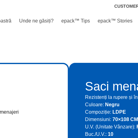
CUSTOME
astră
Unde ne găsiți?
epack™ Tips
epack™ Stories
Saci men
Rezistenți la rupere și î
Culoare:
Negru
Compoziție:
LDPE
Dimensiuni:
70×108 CM
U.V. (Unitate Vânzare):
Buc./U.V.:
10