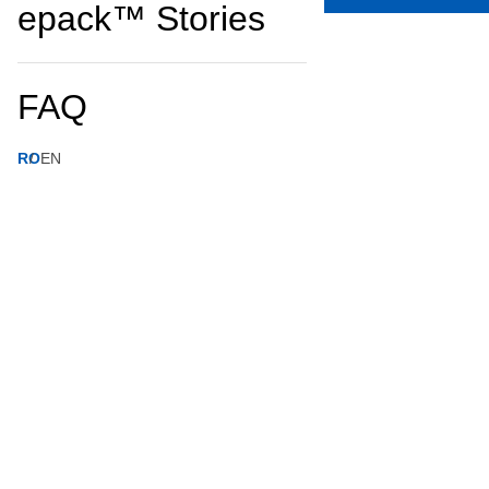
epack™ Stories
FAQ
RO
EN